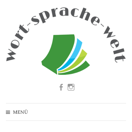
Springe
zum
Inhalt
Facebook
Instagram
Suchen
nach:
MENÜ