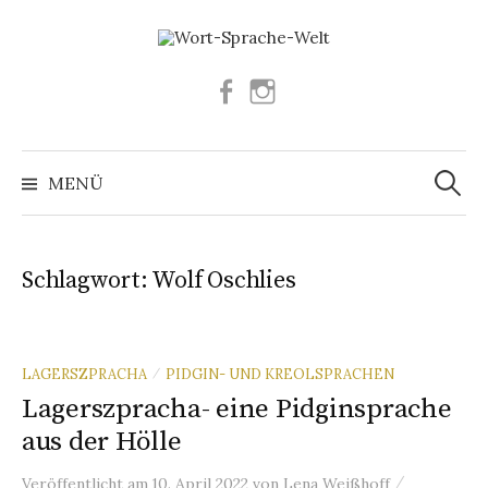
Springe
zum
Inhalt
Facebook
Instagram
Suchen
nach:
MENÜ
Schlagwort:
Wolf Oschlies
LAGERSZPRACHA
PIDGIN- UND KREOLSPRACHEN
/
Lagerszpracha- eine Pidginsprache
aus der Hölle
/
Veröffentlicht
am
10. April 2022
von
Lena Weißhoff