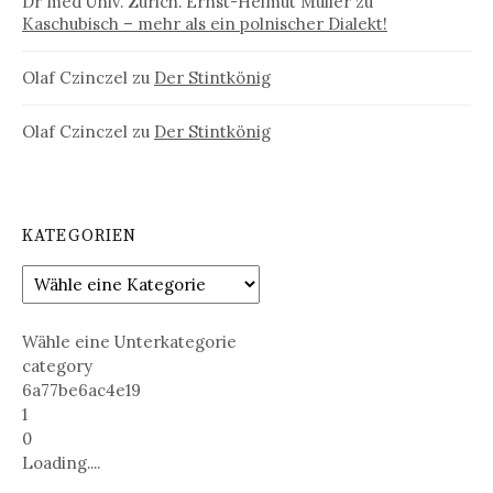
Dr med Univ. Zürich. Ernst-Helmut Müller
zu
Kaschubisch – mehr als ein polnischer Dialekt!
Olaf Czinczel
zu
Der Stintkönig
Olaf Czinczel
zu
Der Stintkönig
KATEGORIEN
Wähle eine Unterkategorie
category
6a77be6ac4e19
1
0
Loading....