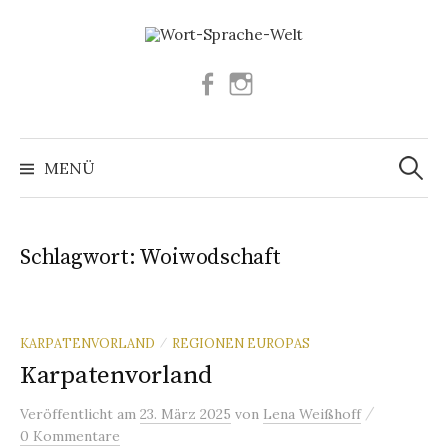
Springe
zum
Inhalt
Facebook
Instagram
Suchen
nach:
MENÜ
Schlagwort:
Woiwodschaft
KARPATENVORLAND
REGIONEN EUROPAS
/
Karpatenvorland
/
Veröffentlicht
am
23. März 2025
von
Lena Weißhoff
0 Kommentare