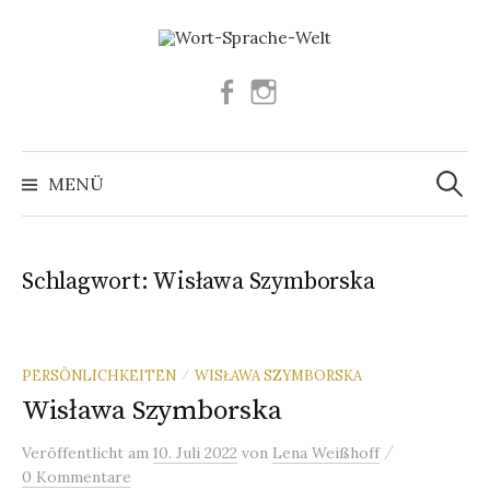
Springe
zum
Inhalt
Facebook
Instagram
Suchen
nach:
MENÜ
Schlagwort:
Wisława Szymborska
PERSÖNLICHKEITEN
WISŁAWA SZYMBORSKA
/
Wisława Szymborska
/
Veröffentlicht
am
10. Juli 2022
von
Lena Weißhoff
0 Kommentare