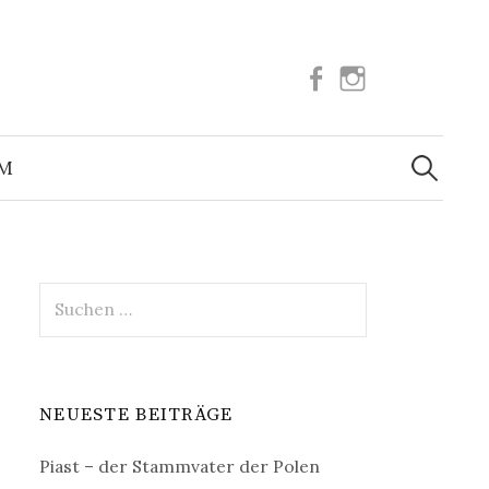
Facebook
Instagram
Suchen
nach:
UM
Suchen
nach:
NEUESTE BEITRÄGE
Piast – der Stammvater der Polen