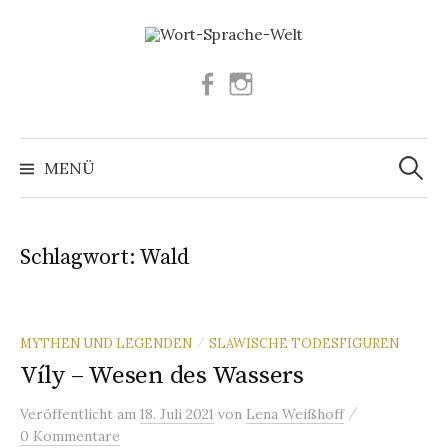
Springe
zum
Inhalt
Facebook
Instagram
Suchen
nach:
MENÜ
Schlagwort:
Wald
MYTHEN UND LEGENDEN
SLAWISCHE TODESFIGUREN
/
Víly – Wesen des Wassers
/
Veröffentlicht
am
18. Juli 2021
von
Lena Weißhoff
0 Kommentare