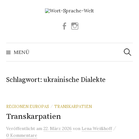
Springe
zum
Inhalt
Facebook
Instagram
Suchen
nach:
MENÜ
Schlagwort:
ukrainische Dialekte
REGIONEN EUROPAS
TRANSKARPATIEN
/
Transkarpatien
/
Veröffentlicht
am
22. März 2026
von
Lena Weißhoff
0 Kommentare