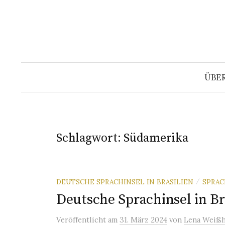
Springe
zum
Inhalt
ÜBE
Schlagwort:
Südamerika
DEUTSCHE SPRACHINSEL IN BRASILIEN
SPRAC
/
Deutsche Sprachinsel in Br
Veröffentlicht
am
31. März 2024
von
Lena Weißh