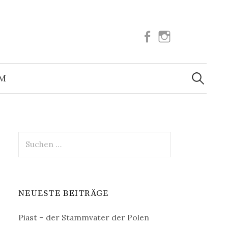
Facebook
Instagram
Suchen
nach:
UM
Suchen
nach:
NEUESTE BEITRÄGE
Piast – der Stammvater der Polen