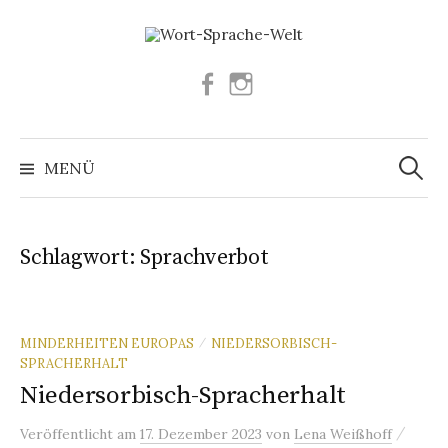
Springe
zum
Inhalt
Facebook
Instagram
Suchen
nach:
MENÜ
Schlagwort:
Sprachverbot
MINDERHEITEN EUROPAS
NIEDERSORBISCH-
/
SPRACHERHALT
Niedersorbisch-Spracherhalt
/
Veröffentlicht
am
17. Dezember 2023
von
Lena Weißhoff