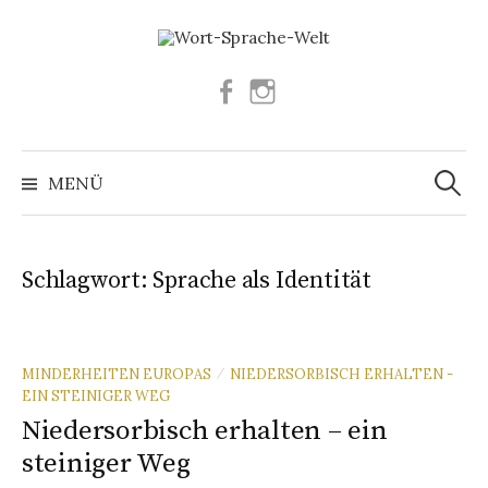
Springe
zum
Inhalt
Facebook
Instagram
Suchen
nach:
MENÜ
Schlagwort:
Sprache als Identität
MINDERHEITEN EUROPAS
NIEDERSORBISCH ERHALTEN -
/
EIN STEINIGER WEG
Niedersorbisch erhalten – ein
steiniger Weg