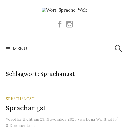
Springe
zum
Inhalt
Facebook
Instagram
Suchen
nach:
MENÜ
Schlagwort:
Sprachangst
SPRACHANGST
Sprachangst
/
Veröffentlicht
am
23. November 2025
von
Lena Weißhoff
0 Kommentare