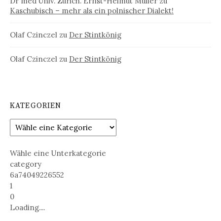
Dr med Univ. Zürich. Ernst-Helmut Müller
zu
Kaschubisch – mehr als ein polnischer Dialekt!
Olaf Czinczel
zu
Der Stintkönig
Olaf Czinczel
zu
Der Stintkönig
KATEGORIEN
Wähle eine Unterkategorie
category
6a74049226552
1
0
Loading....