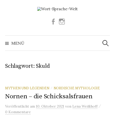
Springe
zum
Inhalt
Facebook
Instagram
Suchen
nach:
MENÜ
Schlagwort:
Skuld
MYTHEN UND LEGENDEN
NORDISCHE MYTHOLOGIE
/
Nornen – die Schicksalsfrauen
/
Veröffentlicht
am
10. Oktober 2021
von
Lena Weißhoff
0 Kommentare