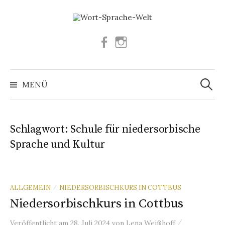
Springe
zum
Inhalt
Facebook
Instagram
Suchen
nach:
MENÜ
Schlagwort:
Schule für niedersorbische
Sprache und Kultur
ALLGEMEIN
NIEDERSORBISCHKURS IN COTTBUS
/
Niedersorbischkurs in Cottbus
/
Veröffentlicht
am
28. Juli 2024
von
Lena Weißhoff