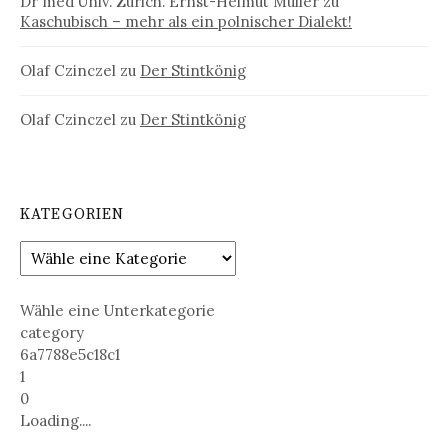
Dr med Univ. Zürich. Ernst-Helmut Müller
zu
Kaschubisch – mehr als ein polnischer Dialekt!
Olaf Czinczel
zu
Der Stintkönig
Olaf Czinczel
zu
Der Stintkönig
KATEGORIEN
Wähle eine Unterkategorie
category
6a7788e5c18c1
1
0
Loading....