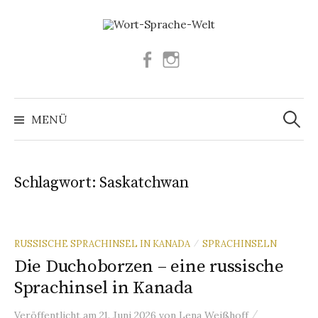
Springe
zum
Inhalt
Facebook
Instagram
Suchen
nach:
MENÜ
Schlagwort:
Saskatchwan
RUSSISCHE SPRACHINSEL IN KANADA
SPRACHINSELN
/
Die Duchoborzen – eine russische
Sprachinsel in Kanada
/
Veröffentlicht
am
21. Juni 2026
von
Lena Weißhoff