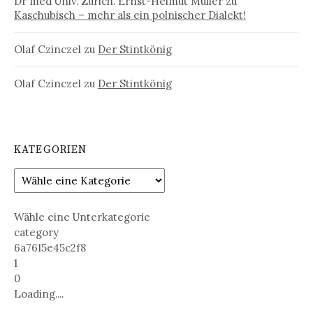
Dr med Univ. Zürich. Ernst-Helmut Müller
zu
Kaschubisch – mehr als ein polnischer Dialekt!
Olaf Czinczel
zu
Der Stintkönig
Olaf Czinczel
zu
Der Stintkönig
KATEGORIEN
Wähle eine Unterkategorie
category
6a7615e45c2f8
1
0
Loading....