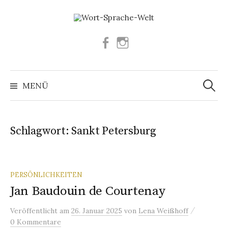
Springe
zum
Inhalt
Facebook
Instagram
Suchen
nach:
MENÜ
Schlagwort:
Sankt Petersburg
PERSÖNLICHKEITEN
Jan Baudouin de Courtenay
/
Veröffentlicht
am
26. Januar 2025
von
Lena Weißhoff
0 Kommentare