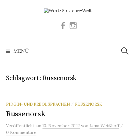
Springe
zum
Inhalt
Facebook
Instagram
Suchen
nach:
MENÜ
Schlagwort:
Russenorsk
PIDGIN- UND KREOLSPRACHEN
RUSSENORSK
/
Russenorsk
/
Veröffentlicht
am
13. November 2022
von
Lena Weißhoff
0 Kommentare