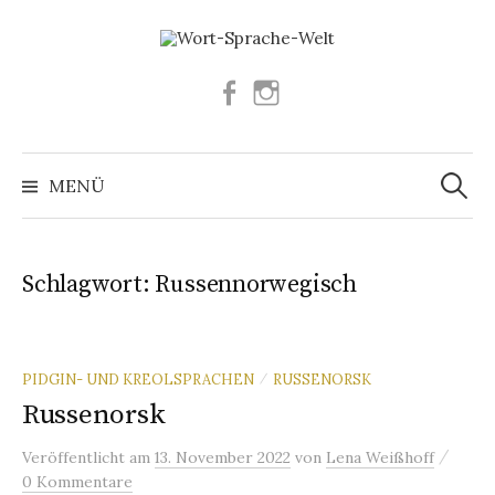
Springe
zum
Inhalt
Facebook
Instagram
Suchen
nach:
MENÜ
Schlagwort:
Russennorwegisch
PIDGIN- UND KREOLSPRACHEN
RUSSENORSK
/
Russenorsk
/
Veröffentlicht
am
13. November 2022
von
Lena Weißhoff
0 Kommentare