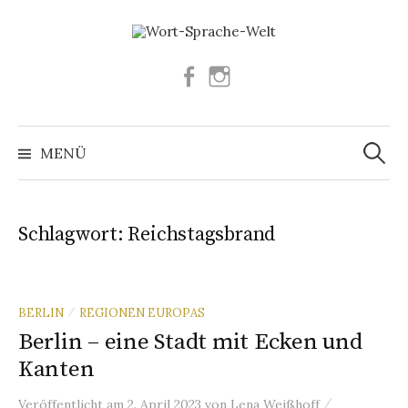
Springe
zum
Inhalt
Facebook
Instagram
Suchen
nach:
MENÜ
Schlagwort:
Reichstagsbrand
BERLIN
REGIONEN EUROPAS
/
Berlin – eine Stadt mit Ecken und
Kanten
/
Veröffentlicht
am
2. April 2023
von
Lena Weißhoff