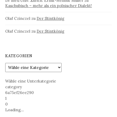
Dr med Univ. Zürich. Ernst-Helmut Müller
zu
Kaschubisch – mehr als ein polnischer Dialekt!
Olaf Czinczel
zu
Der Stintkönig
Olaf Czinczel
zu
Der Stintkönig
KATEGORIEN
Wähle eine Unterkategorie
category
6a75ef26ee290
1
0
Loading....