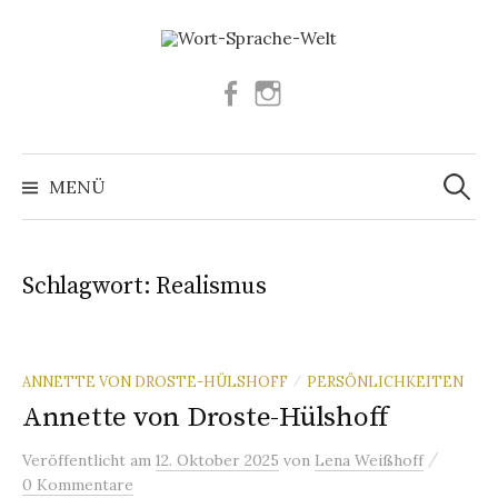
Springe
zum
Inhalt
Facebook
Instagram
Suchen
nach:
MENÜ
Schlagwort:
Realismus
ANNETTE VON DROSTE-HÜLSHOFF
PERSÖNLICHKEITEN
/
Annette von Droste-Hülshoff
/
Veröffentlicht
am
12. Oktober 2025
von
Lena Weißhoff
0 Kommentare