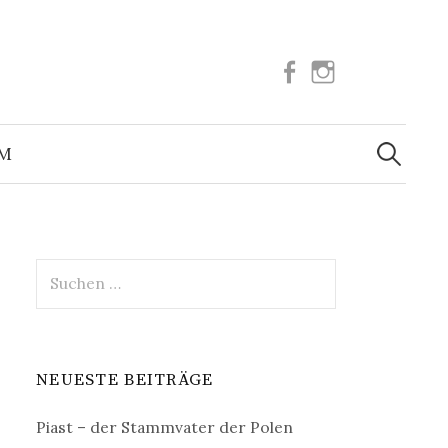
Facebook
Instagram
Suchen
nach:
UM
Suchen
nach:
NEUESTE BEITRÄGE
Piast – der Stammvater der Polen