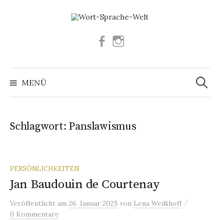
Springe
zum
Inhalt
Facebook
Instagram
Suchen
nach:
MENÜ
Schlagwort:
Panslawismus
PERSÖNLICHKEITEN
Jan Baudouin de Courtenay
/
Veröffentlicht
am
26. Januar 2025
von
Lena Weißhoff
0 Kommentare