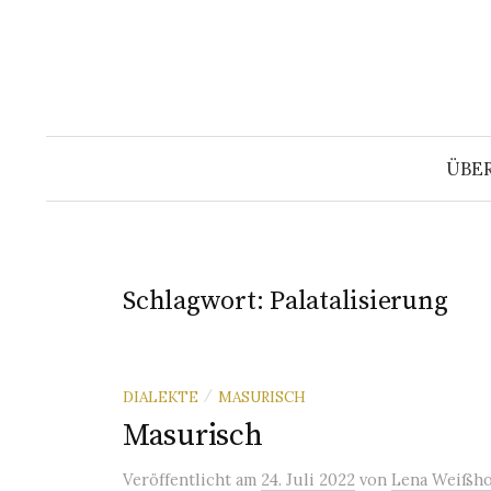
Springe
zum
Inhalt
ÜBE
Schlagwort:
Palatalisierung
DIALEKTE
MASURISCH
/
Masurisch
Veröffentlicht
am
24. Juli 2022
von
Lena Weißho