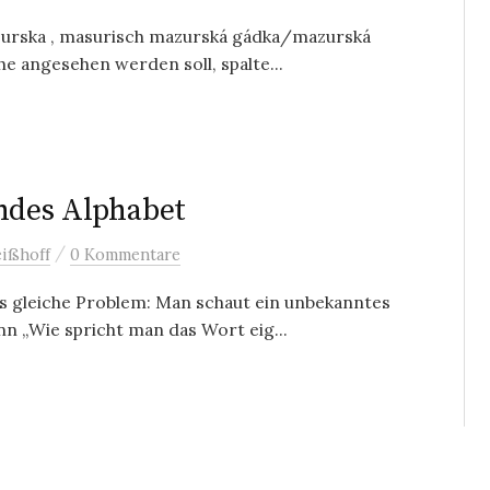
zurska , masurisch mazurská gádka/mazurská
he angesehen werden soll, spalte...
endes Alphabet
/
ißhoff
0 Kommentare
s gleiche Problem: Man schaut ein unbekanntes
n „Wie spricht man das Wort eig...