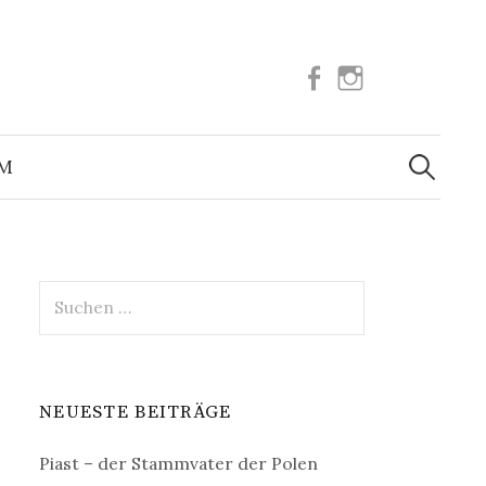
Facebook
Instagram
Suchen
nach:
UM
Suchen
nach:
NEUESTE BEITRÄGE
Piast – der Stammvater der Polen