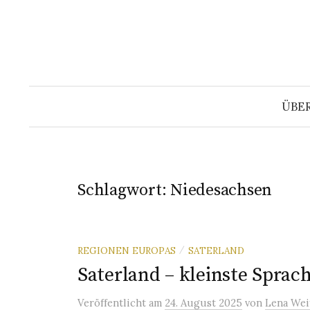
Springe
zum
Inhalt
ÜBE
Schlagwort:
Niedesachsen
REGIONEN EUROPAS
SATERLAND
/
Saterland – kleinste Sprac
Veröffentlicht
am
24. August 2025
von
Lena Wei