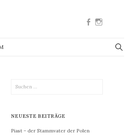
Facebook
Instagram
Suchen
nach:
UM
Suchen
nach:
NEUESTE BEITRÄGE
Piast – der Stammvater der Polen