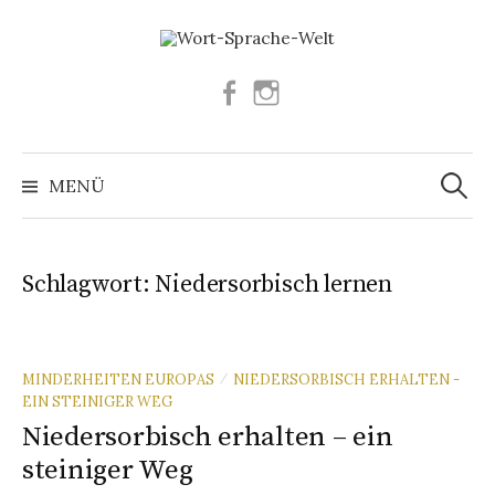
Springe
zum
Inhalt
Facebook
Instagram
Suchen
nach:
MENÜ
Schlagwort:
Niedersorbisch lernen
MINDERHEITEN EUROPAS
NIEDERSORBISCH ERHALTEN -
/
EIN STEINIGER WEG
Niedersorbisch erhalten – ein
steiniger Weg