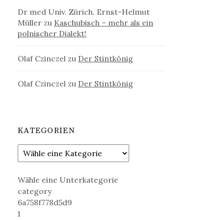
Dr med Univ. Zürich. Ernst-Helmut
Müller
zu
Kaschubisch – mehr als ein
polnischer Dialekt!
Olaf Czinczel
zu
Der Stintkönig
Olaf Czinczel
zu
Der Stintkönig
KATEGORIEN
Wähle eine Unterkategorie
category
6a758f778d5d9
1