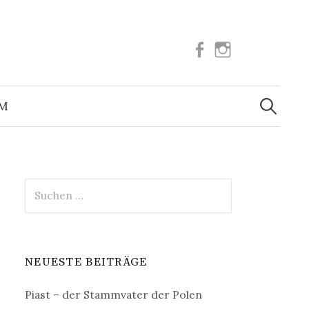
Facebook
Instagram
Suchen
nach:
UM
Suchen
nach:
NEUESTE BEITRÄGE
Piast – der Stammvater der Polen