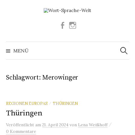
Springe
zum
Inhalt
Facebook
Instagram
Suchen
nach:
MENÜ
Schlagwort:
Merowinger
REGIONEN EUROPAS
THÜRINGEN
/
Thüringen
/
Veröffentlicht
am
21. April 2024
von
Lena Weißhoff
0 Kommentare