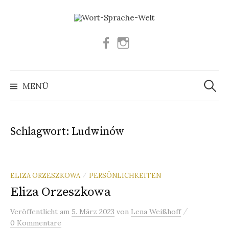
Springe
zum
Inhalt
Facebook
Instagram
Suchen
nach:
MENÜ
Schlagwort:
Ludwinów
ELIZA ORZESZKOWA
PERSÖNLICHKEITEN
/
Eliza Orzeszkowa
/
Veröffentlicht
am
5. März 2023
von
Lena Weißhoff
0 Kommentare