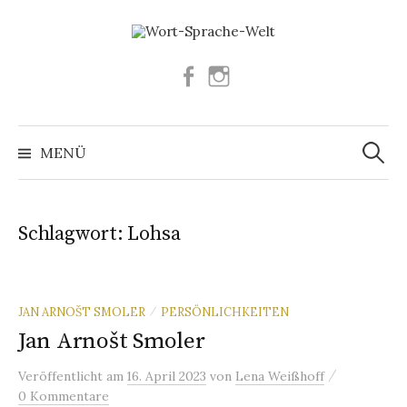
Springe
zum
Inhalt
Facebook
Instagram
Suchen
nach:
MENÜ
Schlagwort:
Lohsa
JAN ARNOŠT SMOLER
PERSÖNLICHKEITEN
/
Jan Arnošt Smoler
/
Veröffentlicht
am
16. April 2023
von
Lena Weißhoff
0 Kommentare