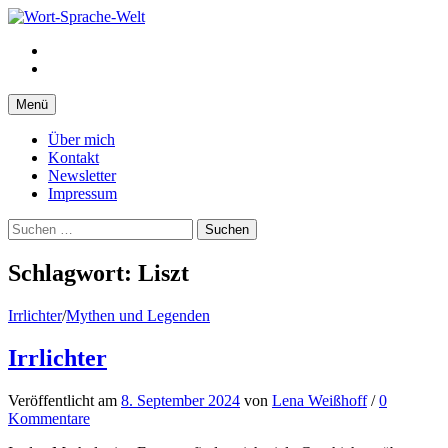
Springe
zum
Facebook
Inhalt
Instagram
Menü
Über mich
Kontakt
Newsletter
Impressum
Suchen
nach:
Schlagwort:
Liszt
Irrlichter
/
Mythen und Legenden
Irrlichter
Veröffentlicht
am
8. September 2024
von
Lena Weißhoff
/
0
Kommentare