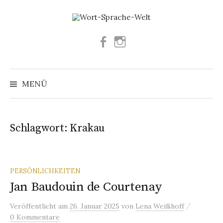
Springe
zum
Inhalt
Facebook
Instagram
Suchen
nach:
MENÜ
Schlagwort:
Krakau
PERSÖNLICHKEITEN
Jan Baudouin de Courtenay
/
Veröffentlicht
am
26. Januar 2025
von
Lena Weißhoff
0 Kommentare