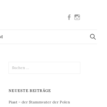
Facebook
Instagram
Suchen
nach:
UM
Suchen
nach:
NEUESTE BEITRÄGE
Piast – der Stammvater der Polen