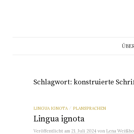
Springe
zum
Inhalt
ÜBE
Schlagwort:
konstruierte Schri
LINGUA IGNOTA
PLANSPRACHEN
/
Lingua ignota
Veröffentlicht
am
21. Juli 2024
von
Lena Weißho