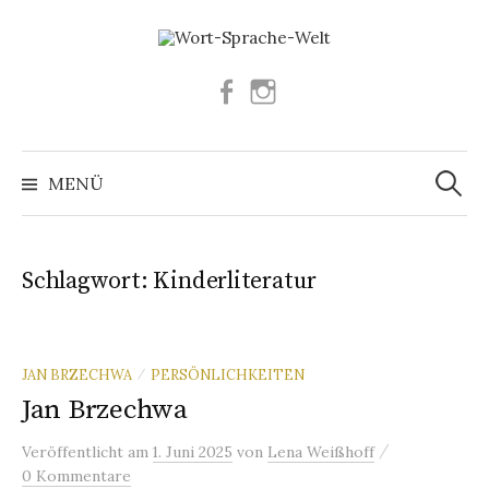
Springe
zum
Inhalt
Facebook
Instagram
Suchen
nach:
MENÜ
Schlagwort:
Kinderliteratur
JAN BRZECHWA
PERSÖNLICHKEITEN
/
Jan Brzechwa
/
Veröffentlicht
am
1. Juni 2025
von
Lena Weißhoff
0 Kommentare