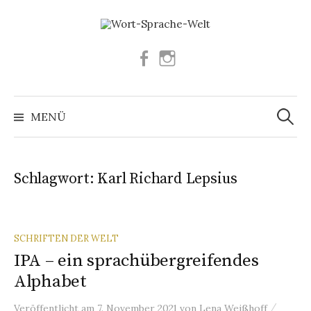
Springe
zum
Inhalt
Facebook
Instagram
Suchen
nach:
MENÜ
Schlagwort:
Karl Richard Lepsius
SCHRIFTEN DER WELT
IPA – ein sprachübergreifendes
Alphabet
/
Veröffentlicht
am
7. November 2021
von
Lena Weißhoff