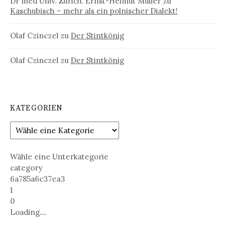
Dr med Univ. Zürich. Ernst-Helmut Müller
zu
Kaschubisch – mehr als ein polnischer Dialekt!
Olaf Czinczel
zu
Der Stintkönig
Olaf Czinczel
zu
Der Stintkönig
KATEGORIEN
Wähle eine Unterkategorie
category
6a785a6c37ea3
1
0
Loading....