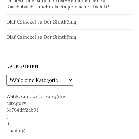
Dr med Univ. Zürich. Ernst-Helmut Müller
zu
Kaschubisch – mehr als ein polnischer Dialekt!
Olaf Czinczel
zu
Der Stintkönig
Olaf Czinczel
zu
Der Stintkönig
KATEGORIEN
Wähle eine Unterkategorie
category
6a784dff2ab91
1
0
Loading....