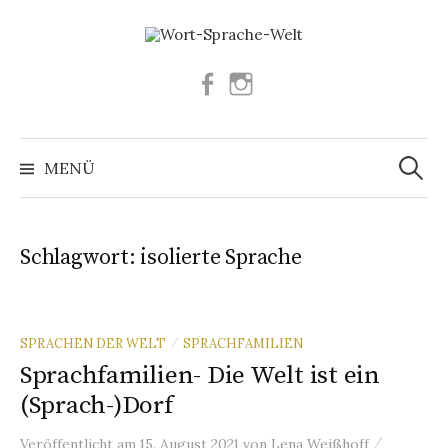
Springe
zum
Inhalt
Facebook
Instagram
Suchen
nach:
MENÜ
Schlagwort:
isolierte Sprache
SPRACHEN DER WELT
SPRACHFAMILIEN
/
Sprachfamilien- Die Welt ist ein
(Sprach-)Dorf
/
Veröffentlicht
am
15. August 2021
von
Lena Weißhoff