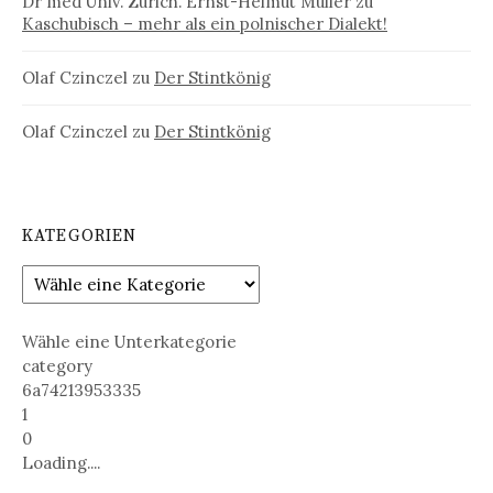
Dr med Univ. Zürich. Ernst-Helmut Müller
zu
Kaschubisch – mehr als ein polnischer Dialekt!
Olaf Czinczel
zu
Der Stintkönig
Olaf Czinczel
zu
Der Stintkönig
KATEGORIEN
Wähle eine Unterkategorie
category
6a74213953335
1
0
Loading....