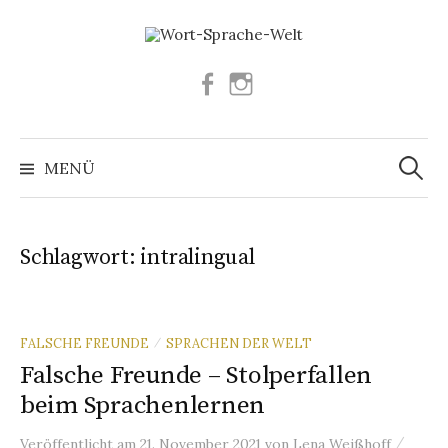
Springe
zum
Inhalt
Facebook
Instagram
Suchen
nach:
MENÜ
Schlagwort:
intralingual
FALSCHE FREUNDE
SPRACHEN DER WELT
/
Falsche Freunde – Stolperfallen
beim Sprachenlernen
/
Veröffentlicht
am
21. November 2021
von
Lena Weißhoff