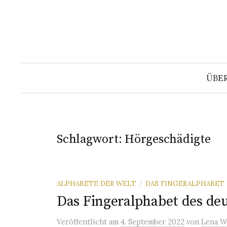
Springe
zum
Inhalt
ÜBE
Schlagwort:
Hörgeschädigte
ALPHABETE DER WELT
DAS FINGERALPHABET
/
Das Fingeralphabet des d
Veröffentlicht
am
4. September 2022
von
Lena W