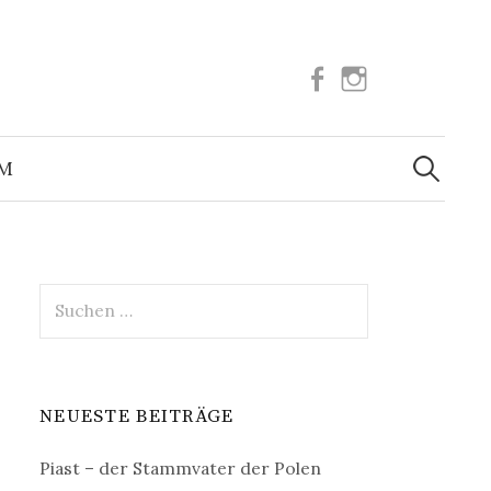
Facebook
Instagram
Suchen
nach:
UM
Suchen
nach:
NEUESTE BEITRÄGE
Piast – der Stammvater der Polen