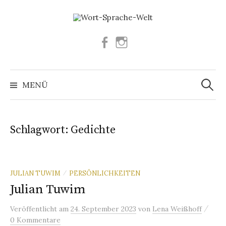
Springe
zum
Inhalt
Facebook
Instagram
Suchen
nach:
MENÜ
Schlagwort:
Gedichte
JULIAN TUWIM
PERSÖNLICHKEITEN
/
Julian Tuwim
/
Veröffentlicht
am
24. September 2023
von
Lena Weißhoff
0 Kommentare