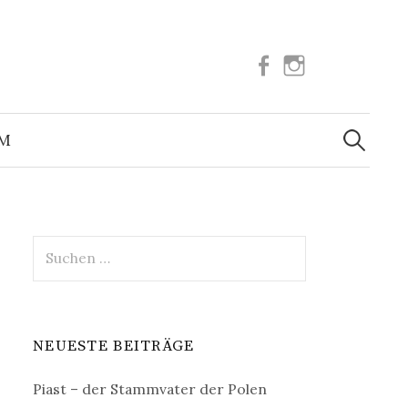
Facebook
Instagram
Suchen
nach:
UM
Suchen
nach:
NEUESTE BEITRÄGE
Piast – der Stammvater der Polen