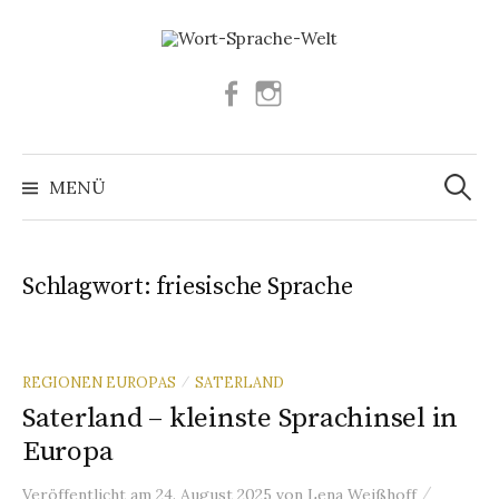
Springe
zum
Inhalt
Facebook
Instagram
Suchen
nach:
MENÜ
Schlagwort:
friesische Sprache
REGIONEN EUROPAS
SATERLAND
/
Saterland – kleinste Sprachinsel in
Europa
/
Veröffentlicht
am
24. August 2025
von
Lena Weißhoff