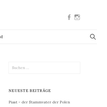
Facebook
Instagram
Suchen
nach:
UM
Suchen
nach:
NEUESTE BEITRÄGE
Piast – der Stammvater der Polen