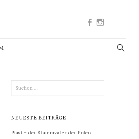
Facebook
Instagram
Suchen
nach:
UM
Suchen
nach:
NEUESTE BEITRÄGE
Piast – der Stammvater der Polen