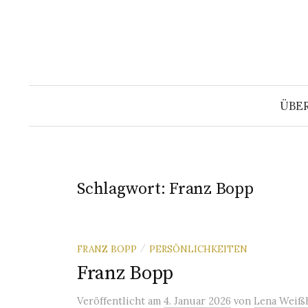
Springe
zum
Inhalt
ÜBE
Schlagwort:
Franz Bopp
FRANZ BOPP
PERSÖNLICHKEITEN
/
Franz Bopp
Veröffentlicht
am
4. Januar 2026
von
Lena Weiß