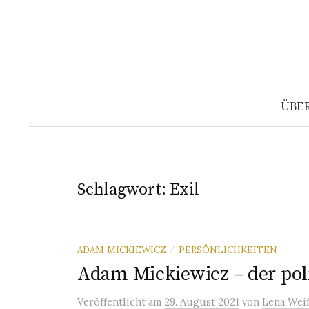
Springe
zum
Inhalt
ÜBE
Schlagwort:
Exil
ADAM MICKIEWICZ
PERSÖNLICHKEITEN
/
Adam Mickiewicz – der pol
Veröffentlicht
am
29. August 2021
von
Lena Wei