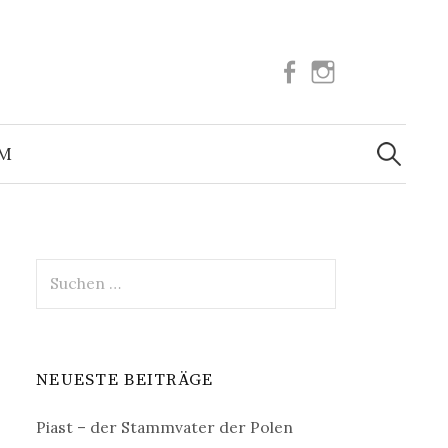
Facebook
Instagram
Suchen
nach:
UM
Suchen
nach:
NEUESTE BEITRÄGE
Piast – der Stammvater der Polen