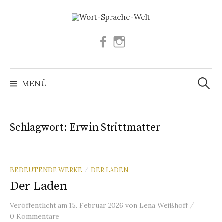
Springe
zum
Inhalt
Facebook
Instagram
Suchen
nach:
MENÜ
Schlagwort:
Erwin Strittmatter
BEDEUTENDE WERKE
DER LADEN
/
Der Laden
/
Veröffentlicht
am
15. Februar 2026
von
Lena Weißhoff
0 Kommentare