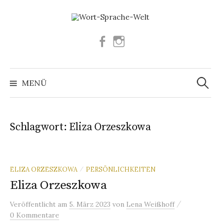
Springe
zum
Inhalt
Facebook
Instagram
Suchen
nach:
MENÜ
Schlagwort:
Eliza Orzeszkowa
ELIZA ORZESZKOWA
PERSÖNLICHKEITEN
/
Eliza Orzeszkowa
/
Veröffentlicht
am
5. März 2023
von
Lena Weißhoff
0 Kommentare