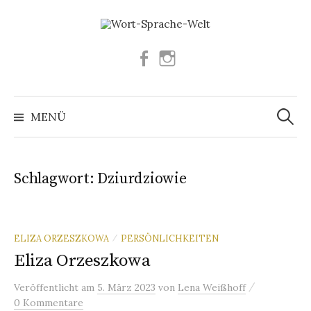
Springe
zum
Inhalt
Facebook
Instagram
Suchen
nach:
MENÜ
Schlagwort:
Dziurdziowie
ELIZA ORZESZKOWA
PERSÖNLICHKEITEN
/
Eliza Orzeszkowa
/
Veröffentlicht
am
5. März 2023
von
Lena Weißhoff
0 Kommentare