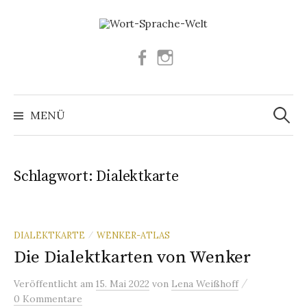
Springe
zum
Inhalt
Facebook
Instagram
Suchen
nach:
MENÜ
Schlagwort:
Dialektkarte
DIALEKTKARTE
WENKER-ATLAS
/
Die Dialektkarten von Wenker
/
Veröffentlicht
am
15. Mai 2022
von
Lena Weißhoff
0 Kommentare