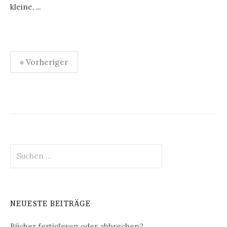
kleine, ...
Seitennummerierung
« Vorheriger
der
Beiträge
Suchen
nach:
NEUESTE BEITRÄGE
Bücher fertiglesen oder abbrechen?