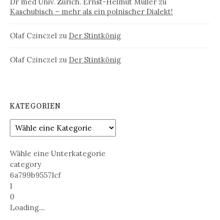
Dr med Univ. Zürich. Ernst-Helmut Müller
zu
Kaschubisch – mehr als ein polnischer Dialekt!
Olaf Czinczel
zu
Der Stintkönig
Olaf Czinczel
zu
Der Stintkönig
KATEGORIEN
Wähle eine Unterkategorie
category
6a799b95571cf
1
0
Loading....