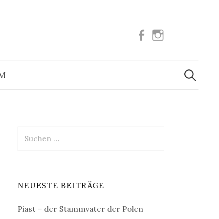
Facebook
Instagram
Suchen
nach:
UM
Suchen
nach:
NEUESTE BEITRÄGE
Piast – der Stammvater der Polen